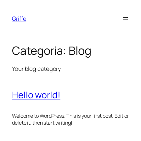
Pular
para
Griffe
o
conteúdo
Categoria:
Blog
Your blog category
Hello world!
Welcome to WordPress. This is your first post. Edit or
delete it, then start writing!